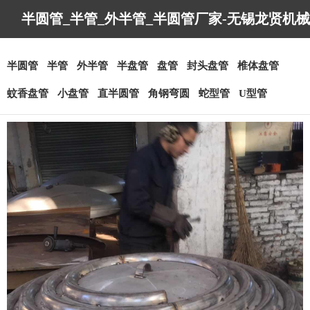
半圆管_半管_外半管_半圆管厂家-无锡龙贤机械
制造有限公司
半圆管
半管
外半管
半盘管
盘管
封头盘管
椎体盘管
蚊香盘管
小盘管
直半圆管
角钢弯圆
蛇型管
U型管