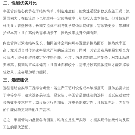
二、性能优劣对比
半圆管的核心优势在于结构简单，制造难度低，能快速适配多数反应釜工况；流
通面积大，在低流速下也能维持一定传热效率，初期投入成本较低。但其短板同
样明显：管壁较薄，长期受流体冲刷与化学腐蚀后易破损，需频繁更换，累积维
护成本高；且在高传热需求场景下，换热效率提升空间有限。
内盘管则以紧凑结构见长，相同釜体空间内可布置更多换热面积，换热效率更
高，尤其适合对传热速率要求严苛的反应过程；同时，其管道布局更易实现全方
位清洗，能长期维持稳定的传热性能。不过，内盘管制造工艺复杂，对加工精度
要求高，初期购置成本偏高；且流通面积较小，需维持较高流体流速才能发挥最
佳效果，这会增加动力能耗。
三、选型建议
选型需结合实际工况综合考量：若生产工艺对设备成本敏感度高，且传热需求处
于中等水平，追求设备易制造、易安装，半圆管是更经济的选择；若反应过程对
传热效率要求严苛，或设备运行周期长、注重长期稳定性，且预算充足，内盘管
的性能优势更能匹配生产需求。
总之，半圆管与内盘管各有侧重，唯有立足生产实际，才能实现传热元件与反应
工艺的最优适配。