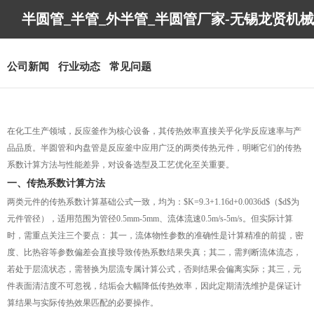
半圆管_半管_外半管_半圆管厂家-无锡龙贤机械
制造有限公司
公司新闻
行业动态
常见问题
在化工生产领域，反应釜作为核心设备，其传热效率直接关乎化学反应速率与产
品品质。半圆管和内盘管是反应釜中应用广泛的两类传热元件，明晰它们的传热
系数计算方法与性能差异，对设备选型及工艺优化至关重要。
一、传热系数计算方法
两类元件的传热系数计算基础公式一致，均为：$K=9.3+1.16d+0.0036d$（$d$为
元件管径），适用范围为管径0.5mm-5mm、流体流速0.5m/s-5m/s。但实际计算
时，需重点关注三个要点： 其一，流体物性参数的准确性是计算精准的前提，密
度、比热容等参数偏差会直接导致传热系数结果失真；其二，需判断流体流态，
若处于层流状态，需替换为层流专属计算公式，否则结果会偏离实际；其三，元
件表面清洁度不可忽视，结垢会大幅降低传热效率，因此定期清洗维护是保证计
算结果与实际传热效果匹配的必要操作。