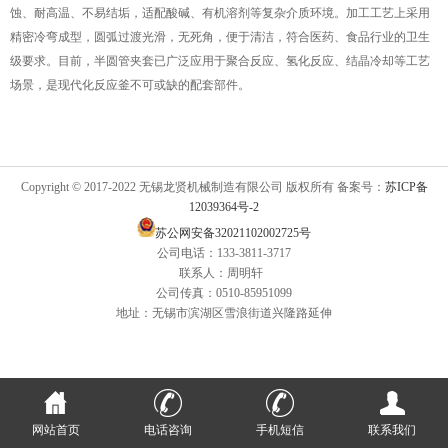
蚀、耐高温、不易结垢，适配酸碱、有机溶剂等复杂介质环境。加工工艺上采用
精密冷弯成型，圆弧过渡光滑，无死角，便于清洁，符合医药、食品行业的卫生
级要求。目前，半圆管夹套已广泛应用于聚合反应、氢化反应、结晶冷却等工艺
场景，是现代化反应釜不可或缺的配套部件。
Copyright © 2017-2022 无锡龙贤机械制造有限公司 版权所有 备案号：
苏ICP备
12039364号-2
苏公网安备32021102002725号
公司电话：133-3811-3717
联系人：周明轩
公司传真：0510-85951099
地址：无锡市滨湖区雪浪街道兴隆路延伸
网站首页
电话咨询
手机短信
联系我们