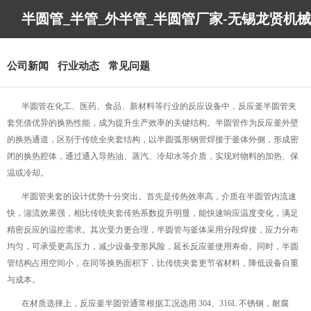
半圆管_半管_外半管_半圆管厂家-无锡龙贤机械
制造有限公司
公司新闻
行业动态
常见问题
半圆管在化工、医药、食品、新材料等行业的反应设备中，反应釜半圆管夹
套凭借优异的换热性能，成为提升生产效率的关键结构。半圆管作为反应釜外壁
的换热通道，区别于传统全夹套结构，以半圆弧形钢管焊接于釜体外侧，形成密
闭的换热腔体，通过通入导热油、蒸汽、冷却水等介质，实现对物料的加热、保
温或冷却。
半圆管夹套的设计优势十分突出。首先是传热效率高，介质在半圆管内流速
快，湍流效果强，相比传统夹套传热系数提升明显，能快速响应温度变化，满足
精密反应的温控需求。其次受力更合理，半圆管与釜体采用分段焊接，应力分布
均匀，可承受更高压力，减少设备变形风险，延长反应釜使用寿命。同时，半圆
管结构占用空间小，在同等换热面积下，比传统夹套更节省材料，降低设备自重
与成本。
在材质选择上，反应釜半圆管通常根据工况选用 304、316L 不锈钢，耐腐