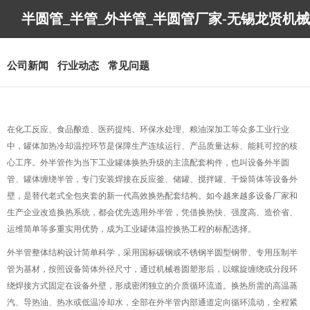
半圆管_半管_外半管_半圆管厂家-无锡龙贤机械
制造有限公司
公司新闻
行业动态
常见问题
在化工反应、食品酿造、医药提纯、环保水处理、粮油深加工等众多工业行业
中，罐体加热冷却温控环节是保障生产连续运行、产品质量达标、能耗可控的核
心工序。外半管作为当下工业罐体换热升级的主流配套构件，也叫设备外半圆
管、罐体缠绕半管，专门安装焊接在反应釜、储罐、搅拌罐、干燥筒体等设备外
壁，是替代老式全包夹套的新一代高效换热配套结构。如今越来越多设备厂家和
生产企业改造换热系统，都会优先选用外半管，凭借换热快、强度高、造价省、
运维简单等多重实用优势，成为工业罐体温控换热工程的标配选择。
外半管整体结构设计简单科学，采用国标碳钢或不锈钢半圆型钢带、专用压制半
管为基材，按照设备筒体外径尺寸，通过机械卷圆塑形后，以螺旋缠绕或分段环
绕焊接方式固定在设备外壁，形成密闭独立的介质循环流道。换热所需的高温蒸
汽、导热油、热水或低温冷却水，全部在外半管内部通道定向循环流动，全程紧