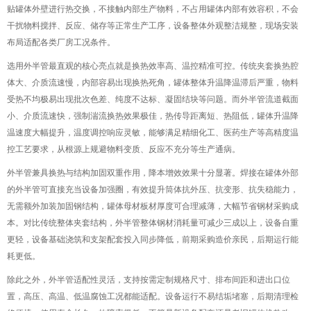
贴罐体外壁进行热交换，不接触内部生产物料，不占用罐体内部有效容积，不会
干扰物料搅拌、反应、储存等正常生产工序，设备整体外观整洁规整，现场安装
布局适配各类厂房工况条件。
选用外半管最直观的核心亮点就是换热效率高、温控精准可控。传统夹套换热腔
体大、介质流速慢，内部容易出现换热死角，罐体整体升温降温滞后严重，物料
受热不均极易出现批次色差、纯度不达标、凝固结块等问题。而外半管流道截面
小、介质流速快，强制湍流换热效果极佳，热传导距离短、热阻低，罐体升温降
温速度大幅提升，温度调控响应灵敏，能够满足精细化工、医药生产等高精度温
控工艺要求，从根源上规避物料变质、反应不充分等生产通病。
外半管兼具换热与结构加固双重作用，降本增效效果十分显著。焊接在罐体外部
的外半管可直接充当设备加强圈，有效提升筒体抗外压、抗变形、抗失稳能力，
无需额外加装加固钢结构，罐体母材板材厚度可合理减薄，大幅节省钢材采购成
本。对比传统整体夹套结构，外半管整体钢材消耗量可减少三成以上，设备自重
更轻，设备基础浇筑和支架配套投入同步降低，前期采购造价亲民，后期运行能
耗更低。
除此之外，外半管适配性灵活，支持按需定制规格尺寸、排布间距和进出口位
置，高压、高温、低温腐蚀工况都能适配。设备运行不易结垢堵塞，后期清理检